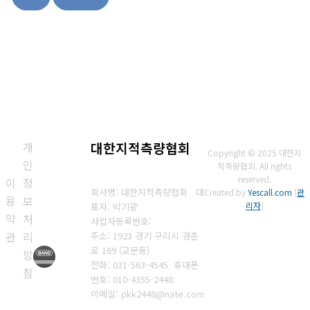
상
개
대한지적측량협회
Copyright © 2025 대한지
인
적측량협회. All rights
reserved.
이
정
회사명: 대한지적측량협회 대
Created by
Yescall.com
[
관
용
보
리자
]
표자: 박기광
약
처
사업자등록번호:
관
리
주소: 1923 경기 구리시 경춘
로 169 (교문동)
방
전화: 031-563-4545
휴대폰
침
번호: 010-4355-2448
이메일: pkk2448@nate.com